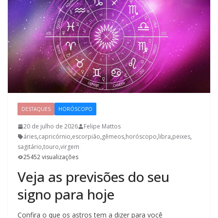
DESTAQUES
HORÓSCOPO
20 de julho de 2026
Felipe Mattos
áries
,
capricórnio
,
escorpião
,
gêmeos
,
horóscopo
,
libra
,
peixes
,
sagitário
,
touro
,
virgem
25452 visualizações
Veja as previsões do seu
signo para hoje
Confira o que os astros tem a dizer para você